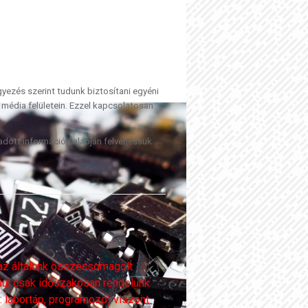
ezés szerint tudunk biztosítani egyéni
édia felületein. Ezzel kapcsolatosan
gadott információk alapján felvehessük
 az általunk összecsomagolt
ldául csak időszakosan rendelünk
 labortáp, programozó) viszont