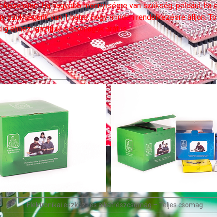
k készleten. Ha nagyobb mennyiségre van szükség, például, ha 
gy szükségünk van 1 hétre, hogy minden rendelkezésre álljon. 
dig ehhez igazítjuk a csomagok árát is.
Elektronikai eszköz- és alkatrészcsomag – Teljes csomag