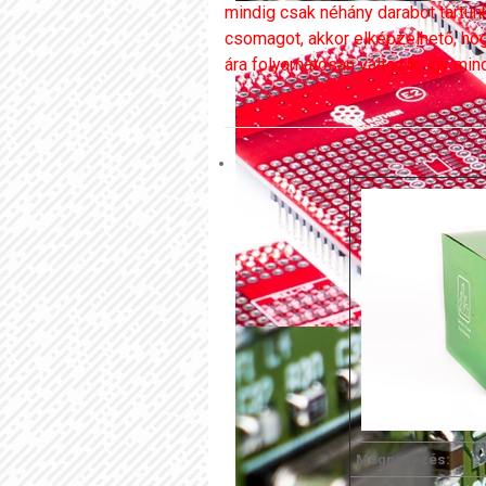
mindig csak néhány darabot tartun
csomagot, akkor elképzelhető, ho
ára folyamatosan változik, így min
Megnevezés: