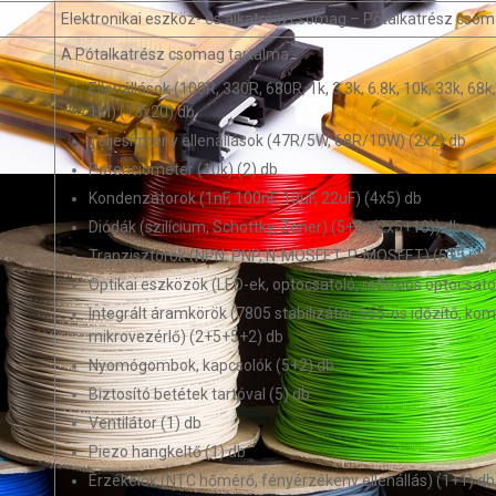
Elektronikai eszköz- és alkatrészcsomag – Pótalkatrész cso
A Pótalkatrész csomag tartalma:
Ellenállások (100R, 330R, 680R, 1k, 3.3k, 6.8k, 10k, 33k, 68k
1M) (13x20) db
Teljesítmény ellenállások (47R/5W, 68R/10W) (2x2) db
Potenciométer (10k) (2) db
Kondenzátorok (1nF, 100nF, 10uF, 22uF) (4x5) db
Diódák (szilícium, Schottky, Zener) (5+2+(2x5+10)) db
Tranzisztorok (NPN, PNP, N-MOSFET, P-MOSFET) (5+5+1+
Optikai eszközök (LED-ek, optocsatoló, reflexiós optocsat
Integrált áramkörök (7805 stabilizátor, 555-ös időzítő, kom
mikrovezérlő) (2+5+5+2) db
Nyomógombok, kapcsolók (5+2) db
Biztosító betétek tartóval (5) db
Ventilátor (1) db
Piezo hangkeltő (1) db
Érzékelők (NTC hőmérő, fényérzékeny ellenállás) (1+1) db