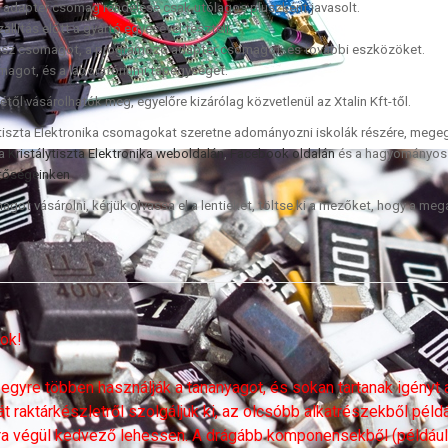
adapter csomag rendelése csak utólagos pluszként javasolt.
ítás előtt a gyártó egyesével teszteli.
rész csomagot, a programozó adapter csomagot, és további eszközöket.
magot, és a laboratóriumi tápegységet.
l vásárolhatók meg, egyelőre kizárólag közvetlenül az Xtalin Kft-től.
tiszta Elektronika csomagokat szeretne adományozni iskolák részére, megegy
 a
Kristálytiszta Elektronika weboldalán
,
Facebook oldalán
és a hagyományos m
etőségeinken
.
got vásárolni, kérjük olvassa el a lentieket, töltse ki a mezőket, hogy a me
sok!
 egyre többen használják a tananyagot, és sokan tartanak igényt
át raktárkészletről szolgáljuk ki, az olcsóbb alkatrészekből pé
ra végül kedvező lehessen. A drágább komponensekből (például: