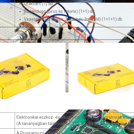
Órakvarc (1) db
Banándugó (piros és fekete) (1+1) db
Vezetékek (2m piros, 2m fehér, 2m zöld) (1+1+1) db
Elektronikai eszköz- és alkatrészcsomag – Programozó adap
(A tananyagban található kapcsolási rajz alapján egyénileg is e
A Programozó adapter csomag tartalma: