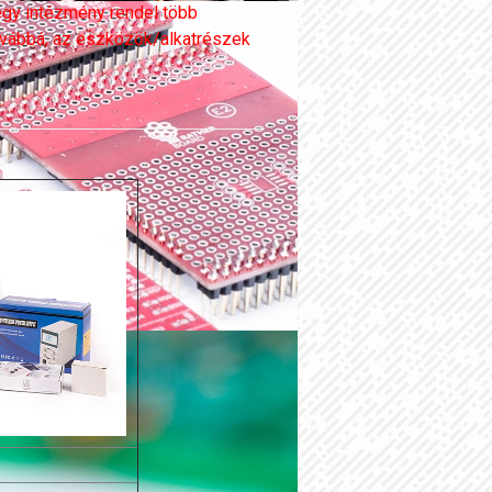
egy intézmény rendel több
Továbbá, az eszközök/alkatrészek