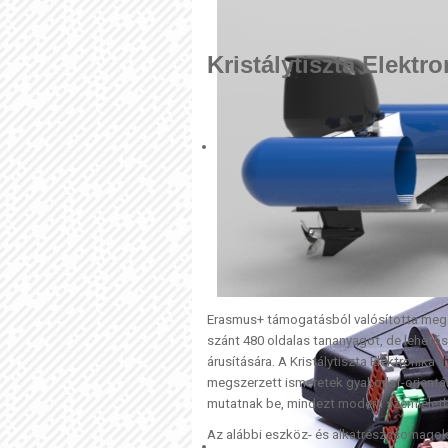
Kristálytiszta Elekt
Erasmus+ támogatásból valósította meg a 
szánt 480 oldalas tananyagot, de lehetős
árusítására. A Kristálytiszta Elektronika (
megszerzett ismeretek gyakorlat-orientál
mutatnak be, mindezt modern szemléletb
Az alábbi eszköz- és alkatrészcsomagok 