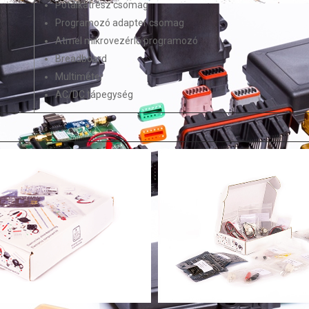
Pótalkatrész csomag
Programozó adapter csomag
Atmel mikrovezérlő programozó
Breadboard
Multiméter
AC/DC tápegység