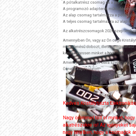
A pótalkatrész csomag és a programozó 
A programozó adapterek működését kiszáll
Az alap csomag tartalmazza a pótalkat
A teljes csomag tartalmazza az alap cso
Az alkatrészcsomagok 2020 szeptemberétő
Amennyiben Ön, vagy az Ön cége Kristály
megjelenésű dobozt, illetve megjelenést
kérjük keressen minket a
hivatalos elérh
Amennyiben Ön saját célra szeretne csoma
Önnel a kapcsolatot!
Kedves Kristálytiszta Elektroniká
Nagy örömmel tölt el minket, hogy
alkatrészekre is! Az igényeket saj
nagy tételben, hogy a csomagok á