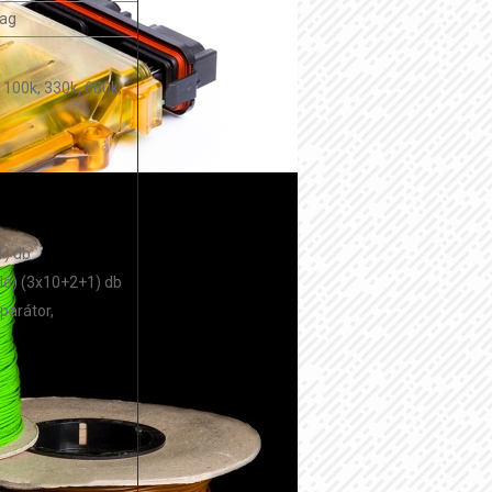
mag
, 100k, 330k, 680k,
1) db
oló) (3x10+2+1) db
parátor,