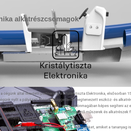
ronika alkatrészcsomagok
cégünk által vezetett partnerség a Kristálytiszta Elektronika, elsősorban 1
égünk nyílt a pályázati forrástól függetlenül megtervezett eszköz- és alkat
http://kristalytisztaelektronika.hu/
) tananyag önmagában képes segíteni az el
t elsajátítását. A szerzők bárki által beszerezhető műszerek és alkatrészek 
en, érthető, olvasóbarát módon.
magukban foglalják azokat a műszereket, eszközöket, amiket a tananyag is 