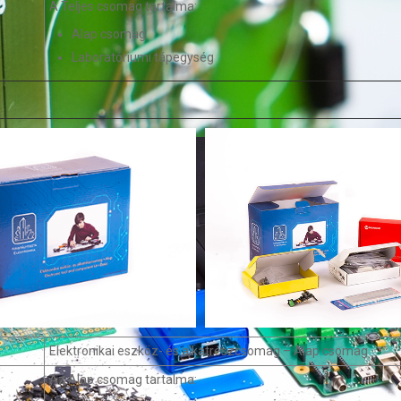
A Teljes csomag tartalma:
Alap csomag
Laboratóriumi tápegység
Elektronikai eszköz- és alkatrészcsomag – Alap csomag
Az Alap csomag tartalma: