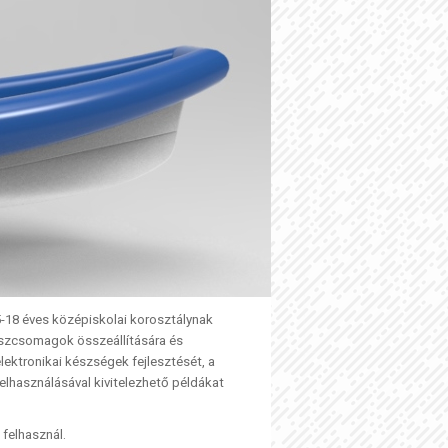
5-18 éves középiskolai korosztálynak
részcsomagok összeállítására és
ektronikai készségek fejlesztését, a
felhasználásával kivitelezhető példákat
felhasznál.