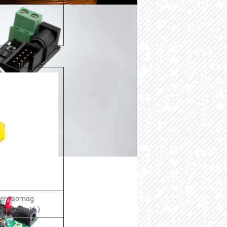
ter csomag
lkészíthető.)