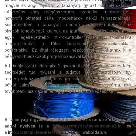
magyar és angol nyelven a tananyag, így azt bármely oktatási
intézmény vagy magánszemély szabadon megismerheti,
nonprofit oktatási célra, módosítások nélkül felhasználhatja.
Köszönhetően a tananyag modern szemléletmódjának, az
olvasók lehetőséget kapnak az ipar jelenlegi állása szerint az
egyik legelterjedtebb mikrokontroller családot alkalmazva
megismerkedni a főbb kommunikációs protokollokkal,
perifériákkal. Ez által rétegzett nézőpontot alakíthatnak ki a
beágyazott eszközök programozásával kapcsolatban.
A Kristálytiszta Elektronika 2. gyakorlatiasságának köszönhetően
segítséget tud nyújtani a tudatos pályaválasztásban, így
reményeink szerint több diák fog elektronikai, vagy programozói
pályát választani, valamint csökkenni fog azok száma, akik
továbbtanulásuk során elhagyják a választott képzésüket.
A tananyag ingyenesen letölthető bárki számára magyar és
angol nyelven is a
http://kristalytisztaelektronika2.hu
és
a
http://crystalclearelectronics2.eu/en
weboldalon.