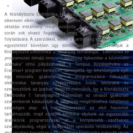
A Kristálytiszta Elektronika tananyagot partnerségünk 2020-ra
sikeresen elkészítette, a 2020/2021-es tanévben azt már több
oktatási intézmény meghonosította. A projekt megvalósítása
során sok olvasó fogalmazta meg az igényét a tananyag
folytatására. A szerzőkkel, illetve a partnerség képviselőivel való
egyeztetést követően úgy döntöttünk, hogy összeállítjuk a
Kristálytiszta Elektronika 2. tananyag tematikáját.
"Elektronika és
programozás témájú innovatív tananyag fejlesztése a köznevelés
számára"
című pályázatunkat a Tempus Közalapítvány az
Erasmus+ program keretében támogatta, így lehetőségünk nyílt
egy innovatív, gyakorlatias, a programozásra fókuszáló
elektronikai tananyag kifejlesztésére. Íróink, lektoraink és
szerkesztőink az iparban dolgozó mérnökök, így a Kristálytiszta
Elektronika 1. tananyaghoz hasonlóan az olvasót gyakorlati
szakemberek kalauzolják. A tananyag megértéséhez feltétlenül
szükséges alap- és háttérismereteket az első fejezetek
tartalmazzák, majd ezekből kiindulva eljutunk az egyszerűbb
áramkörök programozásán át a komplexebb szoftveres
szabályzásokig, végül a beágyazott operációs rendszerekig. Az
első részhez hasonlóan a Kristálytiszta Elektronika második része