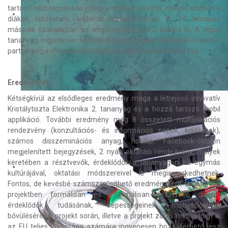
tartozó mobilapplikáció magyar nyelvű verziója, melyet közben a
diákok tesztelnek, lektorok tökéletesítenek. A 14 hónapos
második szakaszban az angol nyelvű verzió készül el. A teljes
tananyag ingyenesen letölthető lesz a projekt honlapjáról, amit a
partnerség a megvalósítási időszak után is üzemeltetni fog.
Eredmények:
Kétségkívül az elsődleges eredmény maga a létrejövő innovatív
Kristálytiszta Elektronika 2. tananyag és a hozzá tartozó mobil
applikáció. További eredmény még 8 összetett multiplikációs
rendezvény (konzultációs- és információs napok, kiállítások),
számos disszeminációs anyag, honlap, Facebook-oldalon
megjelenített bejegyzések, 2 nyári oktatási rendezvény, melyek
keretében a résztvevők, érdeklődők a tananyagon túl egymás
kultúrájával, oktatási módszereivel is megismerkedhetnek.
Fontos, de kevésbé számszerűsíthető eredményként tekintünk a
projektben formálisan és informálisan résztvevő diákok,
érdeklődők tudásának, képességeinek, motivációjának
bővülésére. A projekt során, illetve a projekt zárását követően is
az EU teljes lakossága számára ingyenesen hozzáférhető lesz