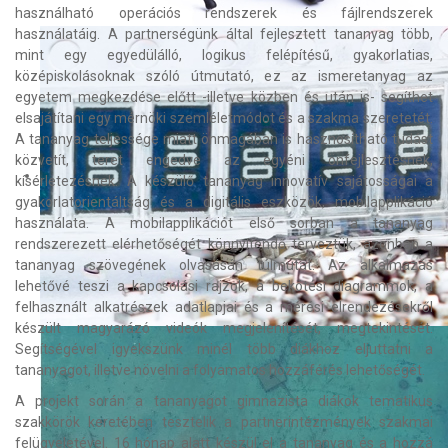
használható operációs rendszerek és fájlrendszerek
használatáig. A partnerségünk által fejlesztett tananyag több,
mint egy egyedülálló, logikus felépítésű, gyakorlatias,
középiskolásoknak szóló útmutató, ez az ismeretanyag az
egyetem megkezdése előtt -illetve közben és után is- segíthet
elsajátítani egy mérnöki szemléletmódot és a szakma szeretetét.
A tananyag teljessége miatt önmagában is hasznosítható tudást
közvetít, teret engedve az egyéni önfejlesztésnek,
kísérletezésnek. A készülő tananyag innovatív sajátosságai a
gyakorlatorientáltság és a digitális eszközök, mobilapplikáció
használata. A mobilapplikációt első sorban a tananyag
rendszerezett elérhetőségét könnyítendő terveztük, azonban a
tananyag szövegének olvasásán túlmutat. Az alkalmazás
lehetővé teszi a kapcsolási rajzok, a bekötési diagrammok, a
felhasznált alkatrészek adatlapjai és a mérési elrendezésekről
készült magyarázó videók megjelenítését, megtekintését.
Segítségével igyekszünk minél több diákhoz eljuttatni a
tananyagot, illetve növelni a folyamatos hozzáférés lehetőségét.
A projekt során a tananyagot gimnazista diákok tematikus
szakkörök keretében tesztelik a partnerintézmények szakmai
felügyeletével. 16 hónap alatt készül el a tananyag és a hozzá