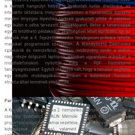
is kiemelt hangsúlyt helyez a gyakorlati tudás átadására, az
interaktív oktatásra, melynek érdekében a fejezetekbe ágyazva
minden lényeges lépéshez tartozik gyakorlati példa. A példákat
egy külön e célra tervezett fejlesztőpanel, illetve a tananyaggal
együtt letölthető példakódok segítségével lehet kipróbálni, így az
olvasók már a 4. fejezettől kezdve ténylegesen próbára tehetik
magukat programozói szerepben. A Kristálytiszta Elektronika
szakkörök és nemzetközi oktatási rendezvény során a diákok
nagy része dolgozott laptopon, azonban ugyanilyen arányban a
mobiltelefonokon nyitották meg a PDF formátumú
tananyagrészeket. Egyből világossá vált, hogy a tanulást segítené
egy intuitív mobilapplikáció, amiben a különböző források
strukturáltan lennének elérhetőek.
Partnerségünk:
A Kristálytiszta Elektronika 2. nemzetközi konzorcium vezetője a
csepregi székhelyű XTALIN Mérnöki Tervező Kft., feladata a
projekt pénzügyi és szakmai vezetése, a több tannyelvű tananyag
kidolgozása (előállítása) valamint az eredmények minél