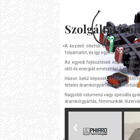
Szolgáltatásai
A kezdeti ötlettől a komplex berend
folyamatot, és így egyetlen beszállí
Az egyedi fejlesztések és kis szériá
időt és energiát emészt fel. Ezt a terh
Házon belül képesek vagyunk ellátni 
tételes áramkörgyártás, kábelkorbács
Nagyobb volumenű vagy speciális gyárt
áramkörgyártás, fémmunkák: lézervágás
❮