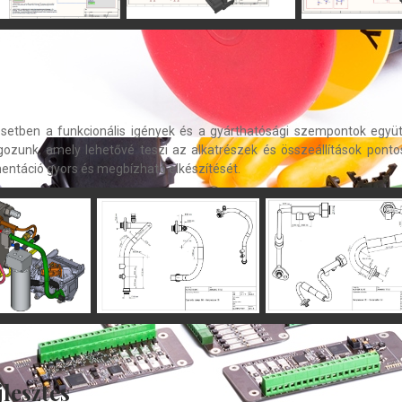
esetben a funkcionális igények és a gyárthatósági szempontok együt
zunk, amely lehetővé teszi az alkatrészek és összeállítások pontos
entáció gyors és megbízható elkészítését.
jlesztés