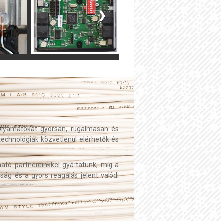
❯
folyamatokat gyorsan, rugalmasan és
echnológiák közvetlenül elérhetők és
tó partnereinkkel gyártatunk, míg a
ság és a gyors reagálás jelent valódi