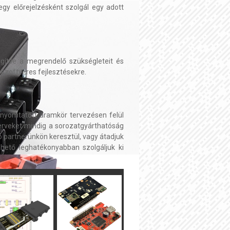
gy előrejelzésként szolgál egy adott
égítse a megrendelő szükségleteit és
 szoftveres fejlesztésekre.
s nyomtatott áramkör tervezésen felül
terveket mindig a sorozatgyárthatóság
 partnerünkön keresztül, vagy átadjuk
hető leghatékonyabban szolgáljuk ki
❯