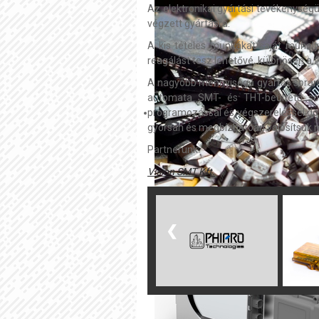
Az elektronikai gyártási tevékenységü
végzett gyártásra.
A kis tételes munkákat saját műhely
reagálást tesz lehetővé, különösen a fe
A nagyobb mennyiségű gyártás során me
automata SMT- és THT-beültető sorok
programozással és végszereléssel dol
gyorsan és megbízhatóan valósítsuk me
Partnerünk:
Vision SMT Kft.
❮