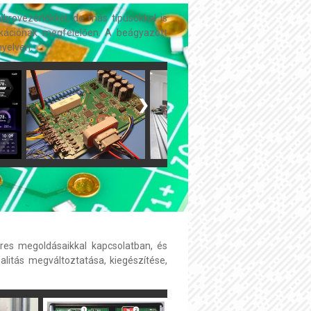
krovezérlőkkel, de más típusokkal is
ifikációnak megfelelően. A beágyazott
nyelven.
❯
res megoldásaikkal kapcsolatban, és
alitás megváltoztatása, kiegészítése,