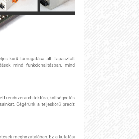
eljes körű támogatása áll. Tapasztalt
dások mind funkcionalitásban, mind
tt rendszerarchitektúra, költségvetés
sainkat. Cégérünk a teljeskörű precíz
öntések meghozatalában. Ez a kutatási