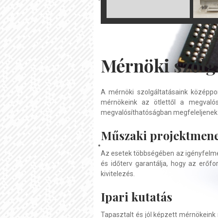
Mérnöki szolg
A mérnöki szolgáltatásaink középpont
mérnökeink az ötlettől a megvalós
megvalósíthatóságban megfeleljenek a
Műszaki projektmen
Az esetek többségében az igényfelmér
és időterv garantálja, hogy az erőfo
kivitelezés.
Ipari kutatás
Tapasztalt és jól képzett mérnökeink