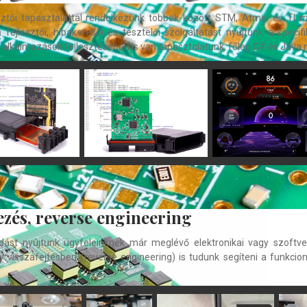
ztői tapasztalattal rendelkezünk többek között STM, Atmel és TI mi
 fejlesztői, hibakeresői és tesztelői szolgáltatást nyújtunk a spec
 alkalmazások fejlesztésében is van tapasztalatunk, főleg C# és Java 
ezés, reverse engineering
adást nyújtunk ügyfeleinknek már meglévő elektronikai vagy szoftve
 visszafejtésben (reverse engineering) is tudunk segíteni a funkcion