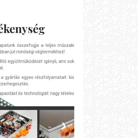
vékenység
sapatunk összefogja a teljes műszaki
sabban jut minőségi végtermékhez!
lító együttműködését igényli, ami sok
l.
 a gyártás egyes részfolyamatait: kis
lézerhegesztés.
pacitást és technológiát: nagy tételes
❯