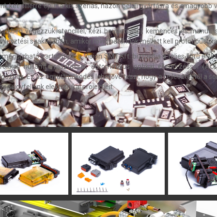
nk két pillérre épül: a kis szériás, házon belüli gyártásra és a nagyo
ünkben végezzük stencillel, kézi beültetéssel, kemencés és manuáli
jlesztési szakaszban, amikor rövid határidők mellett kell prototípusokat 
gbízható partnerünk, a Vision SMT Kft. biztosítja a teljes körű elektr
kal, hullámforrasztással, automatikus optikai ellenőrzéssel (AOI),
goznak. Ez az együttműködés lehetővé teszi, hogy a fejlesztéstől a 
g ügyfeleink elektronikai projektjeit.