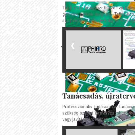
Több éves beágyazott szoftverfejles
gyorsan tudunk dolgozni. Teljes körű
szoftvereken felül desktop és Android
❮
Tanácsadás, újraterv
Professzionális tudásunkkal tanács
szükség szerint újratervezésben vagy
vagy javítása érdekében.