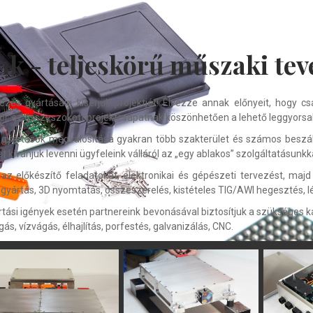
nk - teljeskörű műszaki te
ezés gyártásáig kísérjük projektjét! Élvezze annak előnyeit, hogy c
tótól, az összeszokott projektcsapatnak köszönhetően a lehető leggyor
s gyártások megvalósítása gyakran több szakterület és számos beszál
et kívánjuk levenni ügyfeleink válláról az „egy ablakos” szolgáltatásunkka
az előkészítő feladatokat, elektronikai és gépészeti tervezést, majd
 gyártás, 3D nyomtatás, összeszerelés, kistételes TIG/AWI hegesztés, 
ási igények esetén partnereink bevonásával biztosítjuk a szükséges ka
, vízvágás, élhajlítás, porfestés, galvanizálás, CNC.