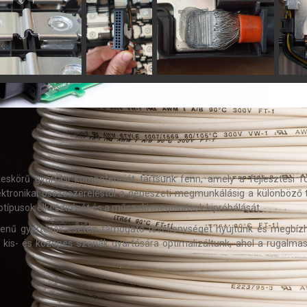
leskörű gyártási kompetenciát tartsunk fenn, amely a fejlesztési 
ektronikai összeszereléstől a gépészeti megmunkálásig a különböző t
totípusok elkészítését és a műszaki megoldások kipróbálását.
umenű gyártások esetén támogató tevékenységet nyújtunk és megbízha
is- és közepes szériák gyártására optimalizáltunk, ahol a rugalmas