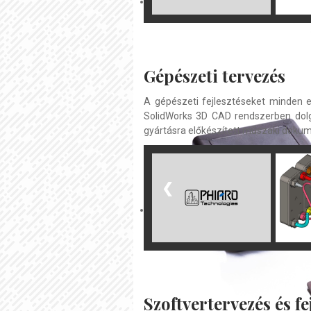
Gépészeti tervezés
A gépészeti fejlesztéseket minden 
SolidWorks 3D CAD rendszerben dolgo
gyártásra előkészített műszaki dokum
❮
Szoftvertervezés és fe