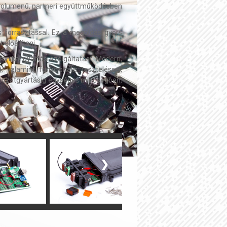
bb volumenű, partneri együttműködésben
s forrasztással. Ez a megoldás gyors
előállítani.
onikai gyártási szolgáltatást. Modern,
 valamint funkcionális teszteléssel,
sorozatgyártásig egységes minőségben,
❯