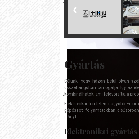
❮
Gyártás
Célunk, hogy házon belül olyan szé
összehangoltan támogatja. Így az el
kombinálhatók, ami felgyorsítja a pro
Elektronikai területen nagyobb vol
gépészeti folyamatokban elsősorban k
előnyt.
Elektronikai gyártás