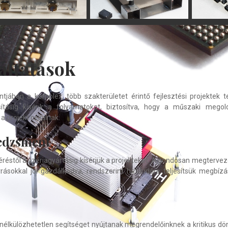
áltatások
jában a komplex, több szakterületet érintő fejlesztési projektek t
ításig kísérik a folyamatokat, biztosítva, hogy a műszaki megol
 projekt céljainak.
edzsment
éstől a szériagyártásig kísérjük a projekteket. A gondosan megterveze
rrásokkal jól gazdálkodva, rendszerint határidőre teljesítsük megbízá
 nélkülözhetetlen segítséget nyújtanak megrendelőinknek a kritikus d