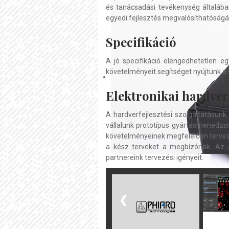
és tanácsadási tevékenység általába
egyedi fejlesztés megvalósíthatóságáv
Specifikáció
A jó specifikáció elengedhetetlen e
követelményeit segítséget nyújtunk a 
Elektronikai hardver
A hardverfejlesztési szolgáltatásunk
vállalunk prototípus gyártásmenedzsm
követelményeinek megfelelően tervezz
a kész terveket a megbízónak. Az A
partnereink tervezési igényeit.
❮