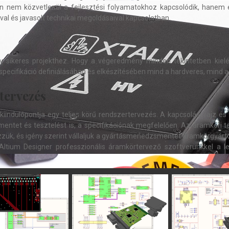
n nem közvetlenül a fejlesztési folyamatokhoz kapcsolódik, hanem e
al és javasolt technikai megoldásaival kapcsolatban.
gy sikeres projekthez. Hogy a végeredmény minden tekintetben kiel
specifikáció definiálásában és elkészítésében mind a hardveres, mind a
tervezés
 kiindulópontja egy teljes körű rendszertervezés. A kapcsolási rajz é
entet és tesztelést is, a specifikációnak megfelelően. Az áramköri 
ük, és igény szerint vállaljuk a gyártásmenedzsmentet áramkörgyártó
ltium Designer professzionális áramkörtervező szoftverünkkel a le